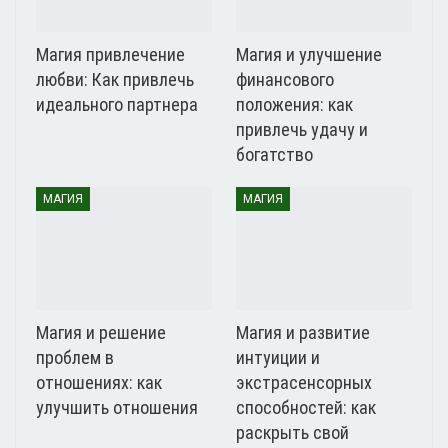
не только положительные, но и
отрицательные энергии. Поэтому перед
Магия привлечение
Магия и улучшение
использованием талисмана или амулета,
любви: Как привлечь
финансового
необходимо очистить его от негативной
идеального партнера
положения: как
энергии и зарядить положительной. Это
привлечь удачу и
можно сделать с помощью медитации или
богатство
соответствующих ритуалов.
МАГИЯ
МАГИЯ
В итоге, выбор материала для талисмана или амулета
зависит от личных предпочтений и индивидуальных
целей. Главное – помнить о важности энергетики и
подготовить свой талисман или амулет к
использованию с максимальной эффективностью.
Магия и решение
Магия и развитие
Использование символов для
проблем в
интуиции и
отношениях: как
экстрасенсорных
создания талисманов и
улучшить отношения
способностей: как
раскрыть свой
амулетов