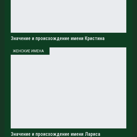
использовании символов является
правильное настроение и зарядка их
энергией. Это можно сделать с помощью
медитации, магического ритуала или просто
положив на символ свои мысли и
Значение и происхождение имени Кристина
намерения.
Таким образом, талисман или амулет
ЖЕНСКИЕ ИМЕНА
становятся не просто объектами, а
инструментами, которые помогают привлечь
желаемые изменения в жизнь.
Но важно помнить, что символы работают в сочетании
с нашей собственной работой и усилиями. Они не
являются магическими палочками, которые могут
исполнить любое желание, а лишь направляют нашу
энергию и помогают построить правильное мышление
для достижения цели. Поэтому, перед использованием
символа, важно определить свою цель и быть готовым
Значение и происхождение имени Лариса
к работе над ее достижением.