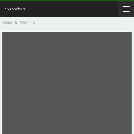
dlya-vsekh.ru
Home
Магия