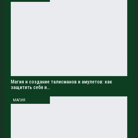
амулетов является ее способность помочь защитить
человека от негативных энергий и привлечь удачу.
Однако, необходимо помнить, что
эффективность магии зависит от веры и
силы намерения человека. Кроме того,
магия создания талисманов и амулетов не
является заменой реальным действиям и
усилиям, и должна использоваться только в
сочетании с другими методами достижения
целей.
Магия и создание талисманов и амулетов: как
В заключение, магия предлагает
защитить себя и…
уникальные возможности для создания
МАГИЯ
талисманов и амулетов. Использование
различных материалов, символов и энергий
может помочь защитить человека от
негативных воздействий и привлечь удачу.
Однако, необходимо помнить о своих собственных