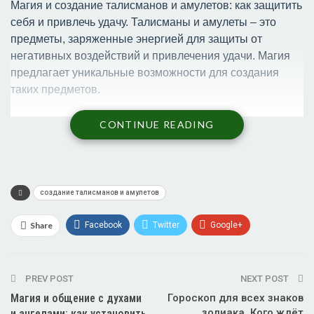
Магия и создание талисманов и амулетов: как защитить
себя и привлечь удачу. Талисманы и амулеты – это
предметы, заряженные энергией для защиты от
негативных воздействий и привлечения удачи. Магия
предлагает уникальные возможности для создания
таких предметов.
Использование различных
CONTINUE READING
материалов для создания
талисманов и амулетов
создание талисманов и амулетов
В магии используются различные материалы для
Share
Facebook
Twitter
Google+
создания талисманов и амулетов. Каждый материал
имеет свои уникальные свойства и энергетику, которые
ReddIt
WhatsApp
Pinterest
могут быть использованы для достижения
PREV POST
Эл. адрес
NEXT POST
определенной цели.
Магия и общение с духами
Гороскоп для всех знаков
Например, кристаллы могут быть использованы для
зодиака. Кого ждёт
и ангелами: как установить