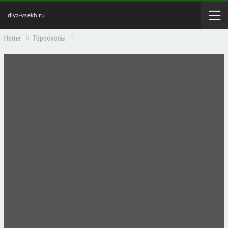
dlya-vsekh.ru
Home
Гороскопы