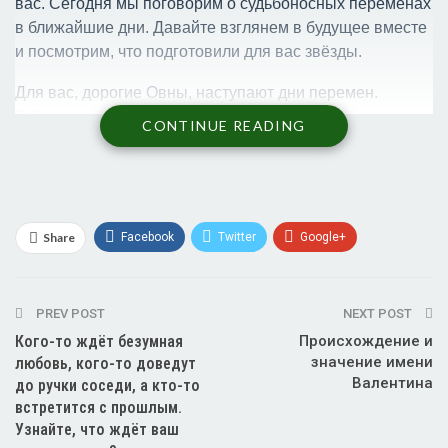
вас. Сегодня мы поговорим о судьбоносных переменах
в ближайшие дни. Давайте взглянем в будущее вместе
и посмотрим, что подготовили для вас звёзды.
Для вас, дорогие Овны, наступают дни перемен.
Звёзды говорят, что вам стоит быть готовыми к
CONTINUE READING
неожиданным поворотам событий.
В ближайшие дни вы можете столкнуться с
возможностью начать новый проект или заняться
делами, которые стояли на заднем плане. Будьте
Share
Facebook
Twitter
Google+
открыты к переменам, и воспользуйтесь моментом,
ReddIt
WhatsApp
Pinterest
чтобы двигаться вперёд. Для вас наступает время
реализовывать свои мечты и стремления. Поверьте в
PREV POST
Эл. адрес
NEXT POST
себя, и успех не заставит себя ждать.
Кого-то ждёт безумная
Происхождение и
значение имени
любовь, кого-то доведут
Яркое и насыщенное
Валентина
до ручки соседи, а кто-то
встретится с прошлым.
время
Узнайте, что ждёт ваш