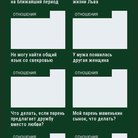
на ближайший период
жизни Льва
Будьте внимательны к своим интуитивным ощущениям
и доверьтесь своему внутреннему голосу. Это время
ОТНОШЕНИЯ
ОТНОШЕНИЯ
подходит для принятия важных решений и
созидательного творчества. Воспользуйтесь моментом,
чтобы укрепить гармонию в своей жизни и отношениях.
Красота и баланс станут вашими верными спутниками.
Уделите внимание прогнозам для Водолеев. Звёзды
Не могу найти общий
У мужа появилась
подсказывают вам о возможности перемен и
язык со свекровью
другая женщина
инноваций. В ближайшие дни вы можете ощутить
ОТНОШЕНИЯ
ОТНОШЕНИЯ
потребность в свободе и самовыражении.
Будьте готовы шагнуть за пределы стереотипов и
освободиться от устаревших ограничений. Используйте
момент для того, чтобы воплотить свои смелые идеи и
стремления. Доверьтесь своей уникальности и
Что делать, если парень
Мой парень маменькин
природной интуиции. Новые возможности ждут вас за
предлагает дружбу
сынок, что делать?
горизонтом.
вместо любви?
Дорогие мои, пусть каждое предсказание станет для
ОТНОШЕНИЯ
ОТНОШЕНИЯ