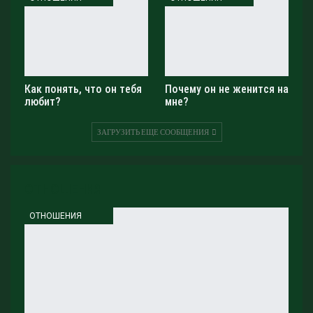
вас источником вдохновения и светлого напутствия на
пути к лучшей версии себя. Помните, что судьбоносные
перемены — это шанс для роста и самопознания.
Доверьтесь волшебству звёзд и позвольте им осветить
ваш путь.
Как понять, что он тебя
Почему он не женится на
любит?
мне?
Поговорим о Раках. Звезды сообщают вам о
наступлении периода внутреннего роста и гармонии. В
ЗАГРУЗИТЬ ЕЩЕ СООБЩЕНИЯ
ближайшие дни вы можете ощутить себя ближе к своим
эмоциям и интуиции. Это время благоприятно для
работы над собой, изучения собственных потребностей
ОТНОШЕНИЯ
и желаний. Будьте внимательны к своим чувствам и
инстинктам, они могут стать вашим верным
ОТНОШЕНИЯ
проводником в путешествии по внутреннему миру.
Воспользуйтесь моментом, чтобы углубить свои
внутренние качества и обрести душевное равновесие.
Время активности и