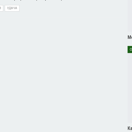
З
УДАЧА
М
О
Ка