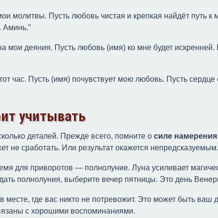
и молитвы. Пусть любовь чистая и крепкая найдёт путь к м
. Аминь.”
а мои деяния. Пусть любовь (имя) ко мне будет искренней. 
тот час. Пусть (имя) почувствует мою любовь. Пусть сердце 
оит учитывать
сколько деталей. Прежде всего, помните о
силе намерения
жет не сработать. Или результат окажется непредсказуемым
ремя для приворотов — полнолуние. Луна усиливает магиче
ждать полнолуния, выберите вечер пятницы. Это день Вене
 месте, где вас никто не потревожит. Это может быть ваш 
Связаны с хорошими воспоминаниями.