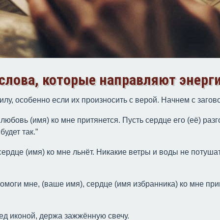
 слова, которые направляют энерг
лу, особенно если их произносить с верой. Начнем с загов
 любовь (имя) ко мне притянется. Пусть сердце его (её) разг
будет так.”
 сердце (имя) ко мне льнёт. Никакие ветры и воды не потушат
омоги мне, (ваше имя), сердце (имя избранника) ко мне при
ед иконой, держа зажжённую свечу.