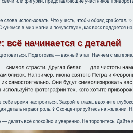
т свечи или фигурки, представляющие участников приворота
кие слова использовать. Что учесть, чтобы обряд сработал.
Окунемся в мир магии и почувствуем, как воск поддается н
у: всё начинается с деталей
дготовиться. Подготовка — важный этап. Начнем с материа
 — символ страсти. Другая белая — для чистоты нам
вам близок. Например, икона святого Петра и Феврон
ь их самостоятельно. Они будут символизировать вас
и используйте фотографии тех, кого хотите приворож
 себе время настроиться. Закройте глаза, вдохните глубоко
ая деталь играют роль. 🕯 Сконцентрируйтесь на желании. 
ое — делать всё спокойно и уверенно. Не торопитесь. Дайте