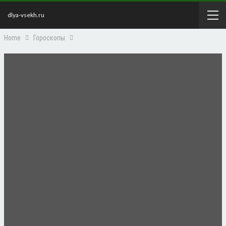
dlya-vsekh.ru
Home
Гороскопы