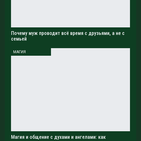
амбиций. Этот период будет благоприятным для
карьерного развития, появления интересных проектов
и повышения вашего статуса. Используйте этот
момент, чтобы раскрыть свой потенциал и добиться
Почему муж проводит всё время с друзьями, а не с
поставленных целей.
семьей
Каждый из вас, стоит перед уникальными
МАГИЯ
судьбоносными изменениями, которые принесут в
вашу жизнь новые возможности и возможность для
роста. Не упустите шанс, который предоставляет вам
судьба. Доверьтесь своему внутреннему голосу,
слушайте советы звезд и идите вперед с уверенностью.
Предстоящий период обещает быть насыщенным
событиями и изменениями, которые повлияют на
различные аспекты вашей жизни. Будьте открыты к
новым возможностям, не бойтесь перемен и
доверьтесь своей силе и интуиции. Помните, что только
вы самостоятельно создаете свою судьбу и имеете
Магия и общение с духами и ангелами: как